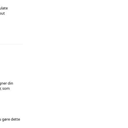
ulate
put
gner din
r, som
u gøre dette