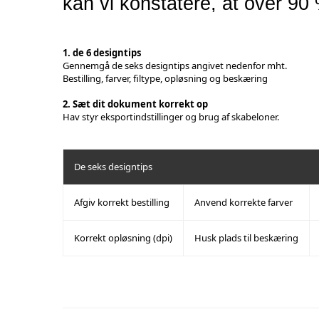
kan vi konstatere, at over 90
1. de 6 designtips
Gennemgå de seks designtips angivet nedenfor mht.
Bestilling, farver, filtype, opløsning og beskæring
2. Sæt dit dokument korrekt op
Hav styr
eksportindstillinger
og brug af
skabeloner
.
De seks designtips
Afgiv korrekt bestilling
Anvend korrekte farver
Korrekt opløsning (dpi)
Husk plads til beskæring