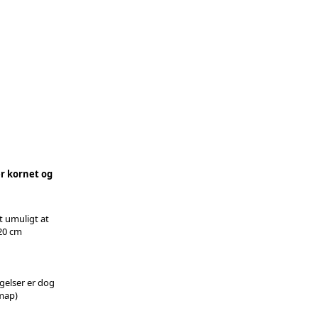
er kornet og
t umuligt at
 20 cm
agelser er dog
tmap)