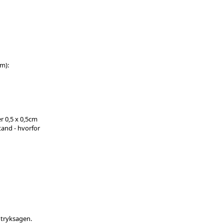
cm):
er 0,5 x 0,5cm
tand - hvorfor
f tryksagen.