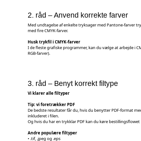
2. råd – Anvend korrekte farver
Med undtagelse af enkelte tryksager med Pantone-farver try
med fire CMYK-farver.
Husk trykfil i CMYK-farver
I de fleste grafiske programmer, kan du vælge at arbejde i C
RGB-farver).
3. råd – Benyt korrekt filtype
Vi klarer alle filtyper
Tip: vi foretrækker PDF
De bedste resultater får du, hvis du benytter PDF-format med
inkluderet i filen.
Og hvis du har en trykklar PDF kan du køre bestillingsflowet
Andre populære filtyper
• .tif, .jpeg og .eps