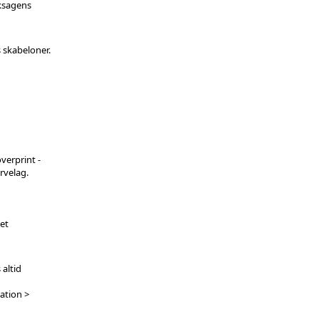
yksagens
s
skabeloner
.
overprint -
rvelag.
det
altid
ation >