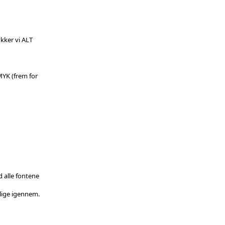
kker vi ALT
MYK (frem for
 alle fontene
 lige igennem.