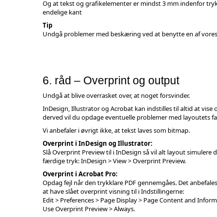
Og at tekst og grafikelementer er mindst 3 mm indenfor tr
endelige kant
Tip
Undgå problemer med beskæring ved at benytte en af vore
6. råd – Overprint og output
Undgå at blive overrasket over, at noget forsvinder.
InDesign, Illustrator og Acrobat kan indstilles til altid at vise 
derved vil du opdage eventuelle problemer med layoutets fa
Vi anbefaler i øvrigt ikke, at tekst laves som bitmap.
Overprint i InDesign og Illustrator:
Slå Overprint Preview til i InDesign så vil alt layout simulere 
færdige tryk: InDesign > View > Overprint Preview.
Overprint i Acrobat Pro:
Opdag fejl når den trykklare PDF gennemgåes. Det anbefales 
at have slået overprint visning til i Indstillingerne:
Edit > Preferences > Page Display > Page Content and Inform
Use Overprint Preview > Always.