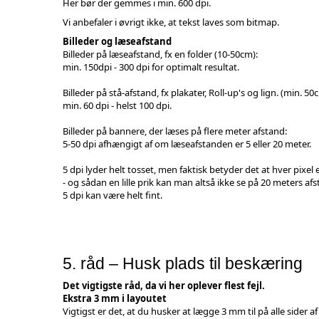
Her bør der gemmes i min. 600 dpi.
Vi anbefaler i øvrigt ikke, at tekst laves som bitmap.
Billeder og læseafstand
Billeder på læseafstand, fx en folder (10-50cm):
min. 150dpi - 300 dpi for optimalt resultat.
Billeder på stå-afstand, fx plakater, Roll-up's og lign. (min. 50
min. 60 dpi - helst 100 dpi.
Billeder på bannere, der læses på flere meter afstand:
5-50 dpi afhængigt af om læseafstanden er 5 eller 20 meter.
5 dpi lyder helt tosset, men faktisk betyder det at hver pixel 
- og sådan en lille prik kan man altså ikke se på 20 meters afs
5 dpi kan være helt fint.
5. råd – Husk plads til beskæring
Det vigtigste råd, da vi her oplever flest fejl.
Ekstra 3 mm i layoutet
Vigtigst er det, at du husker at lægge 3 mm til på alle sider a