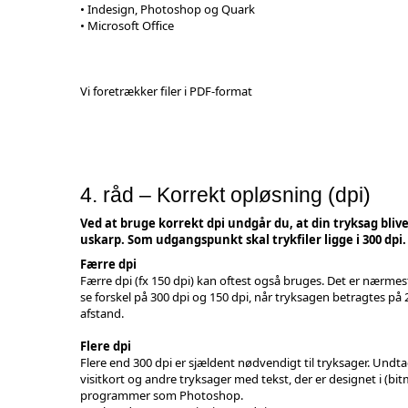
• Indesign, Photoshop og Quark
• Microsoft Office
Vi foretrækker filer i PDF-format
4. råd – Korrekt opløsning (dpi)
Ved at bruge korrekt dpi undgår du, at din tryksag bliv
uskarp. Som udgangspunkt skal trykfiler ligge i 300 dpi.
Færre dpi
Færre dpi (fx 150 dpi) kan oftest også bruges. Det er nærmes
se forskel på 300 dpi og 150 dpi, når tryksagen betragtes på
afstand.
Flere dpi
Flere end 300 dpi er sjældent nødvendigt til tryksager. Undt
visitkort og andre tryksager med tekst, der er designet i (bi
programmer som Photoshop.